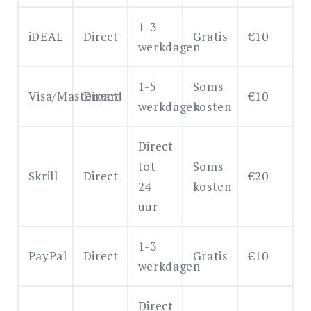
1-3
iDEAL
Direct
Gratis
€10
werkdagen
1-5
Soms
Visa/Mastercard
Direct
€10
werkdagen
kosten
Direct
tot
Soms
Skrill
Direct
€20
24
kosten
uur
1-3
PayPal
Direct
Gratis
€10
werkdagen
Direct