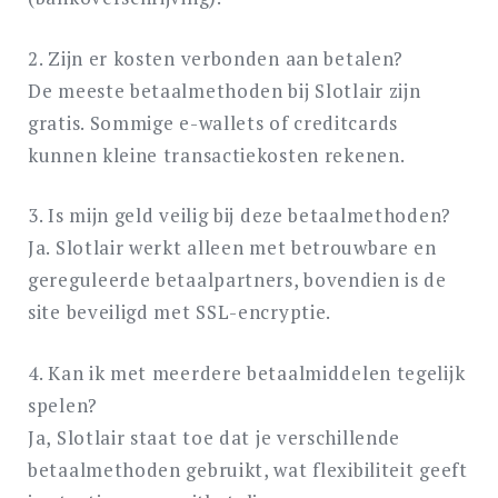
2. Zijn er kosten verbonden aan betalen?
De meeste betaalmethoden bij Slotlair zijn
gratis. Sommige e-wallets of creditcards
kunnen kleine transactiekosten rekenen.
3. Is mijn geld veilig bij deze betaalmethoden?
Ja. Slotlair werkt alleen met betrouwbare en
gereguleerde betaalpartners, bovendien is de
site beveiligd met SSL-encryptie.
4. Kan ik met meerdere betaalmiddelen tegelijk
spelen?
Ja, Slotlair staat toe dat je verschillende
betaalmethoden gebruikt, wat flexibiliteit geeft