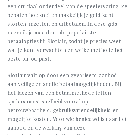
een cruciaal onderdeel van de speelervaring. Ze
bepalen hoe snel en makkelijk je geld kunt
storten, inzetten en uitbetalen. In deze gids
neem ik je mee door de populairste
betaalopties bij Slotlair, zodat je precies weet
wat je kunt verwachten en welke methode het
beste bij jou past.
Slotlair valt op door een gevarieerd aanbod
aan veilige en snelle betaalmogelijkheden. Bij
het kiezen van een betaalmethode letten
spelers naast snelheid vooral op
betrouwbaarheid, gebruiksvriendelijkheid en
mogelijke kosten. Voor wie benieuwd is naar het
aanbod en de werking van deze