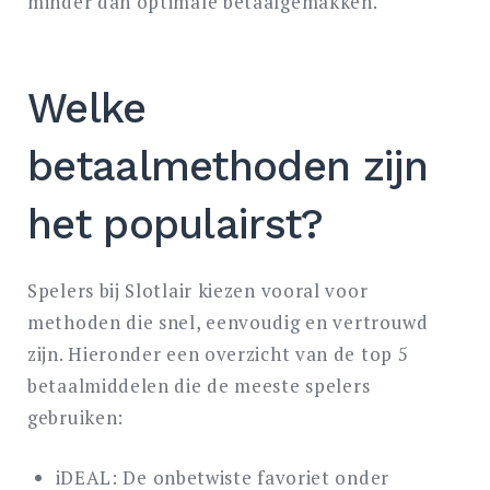
minder dan optimale betaalgemakken.
Welke
betaalmethoden zijn
het populairst?
Spelers bij Slotlair kiezen vooral voor
methoden die snel, eenvoudig en vertrouwd
zijn. Hieronder een overzicht van de top 5
betaalmiddelen die de meeste spelers
gebruiken:
iDEAL: De onbetwiste favoriet onder