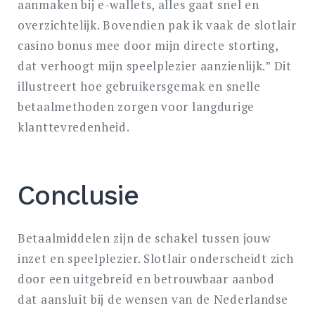
aanmaken bij e-wallets, alles gaat snel en
overzichtelijk. Bovendien pak ik vaak de slotlair
casino bonus mee door mijn directe storting,
dat verhoogt mijn speelplezier aanzienlijk.” Dit
illustreert hoe gebruikersgemak en snelle
betaalmethoden zorgen voor langdurige
klanttevredenheid.
Conclusie
Betaalmiddelen zijn de schakel tussen jouw
inzet en speelplezier. Slotlair onderscheidt zich
door een uitgebreid en betrouwbaar aanbod
dat aansluit bij de wensen van de Nederlandse