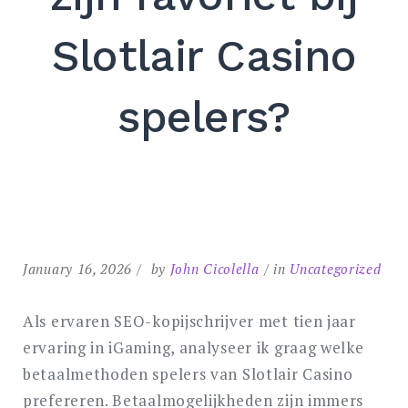
Search
Slotlair Casino
for:
SEARCH
spelers?
January 16, 2026
by
John Cicolella
in
Uncategorized
Als ervaren SEO-kopijschrijver met tien jaar
ervaring in iGaming, analyseer ik graag welke
betaalmethoden spelers van Slotlair Casino
prefereren. Betaalmogelijkheden zijn immers