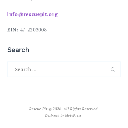
info@rescuepit.org
EIN:
47-2203008
Search
Search
for:
SEAR
Rescue Pit © 2026. All Rights Reserved.
Designed by
MotoPress
.