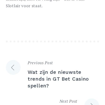
Slotlair voor staat.
Previous Post
Post
Wat zijn de nieuwste
navigation
trends in GT Bet Casino
spellen?
Next Post