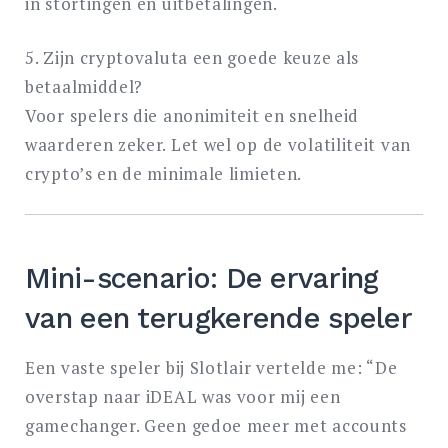
in stortingen en uitbetalingen.
5. Zijn cryptovaluta een goede keuze als
betaalmiddel?
Voor spelers die anonimiteit en snelheid
waarderen zeker. Let wel op de volatiliteit van
crypto’s en de minimale limieten.
Mini-scenario: De ervaring
van een terugkerende speler
Een vaste speler bij Slotlair vertelde me: “De
overstap naar iDEAL was voor mij een
gamechanger. Geen gedoe meer met accounts