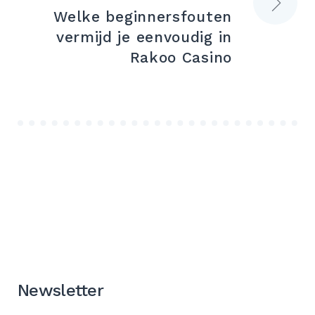
Welke beginnersfouten
vermijd je eenvoudig in
Rakoo Casino
Newsletter