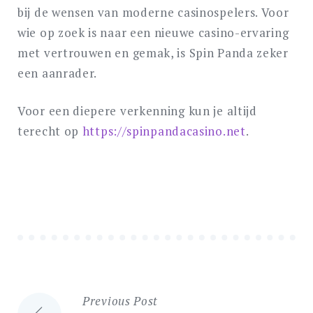
bij de wensen van moderne casinospelers. Voor
wie op zoek is naar een nieuwe casino-ervaring
met vertrouwen en gemak, is Spin Panda zeker
een aanrader.
Voor een diepere verkenning kun je altijd
terecht op
https://spinpandacasino.net
.
Previous Post
Post