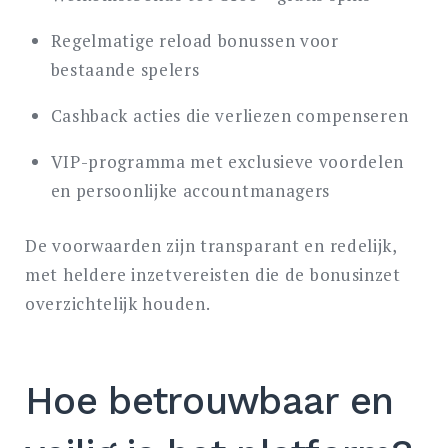
Regelmatige reload bonussen voor
bestaande spelers
Cashback acties die verliezen compenseren
VIP-programma met exclusieve voordelen
en persoonlijke accountmanagers
De voorwaarden zijn transparant en redelijk,
met heldere inzetvereisten die de bonusinzet
overzichtelijk houden.
Hoe betrouwbaar en