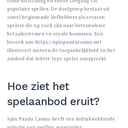
frisse uitstraling en snelle toegang tot
populaire spellen. De doelgroep bestaat uit
zowel beginnende liefhebbers als ervaren
spelers die op zoek zijn naar betrouwbare
betaalsystemen en royale bonussen. Een
bezoek aan
https://spinpandacasino.net
illustreert meteen de toegankelijkheid en het
aanbod dat iedere type speler aanspreekt.
Hoe ziet het
spelaanbod eruit?
Spin Panda Casino heeft een indrukwekkende
selectie van spellen, waaronder: