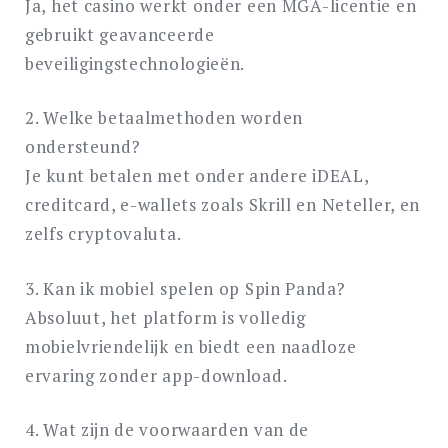
Ja, het casino werkt onder een MGA-licentie en
gebruikt geavanceerde
beveiligingstechnologieën.
2. Welke betaalmethoden worden
ondersteund?
Je kunt betalen met onder andere iDEAL,
creditcard, e-wallets zoals Skrill en Neteller, en
zelfs cryptovaluta.
3. Kan ik mobiel spelen op Spin Panda?
Absoluut, het platform is volledig
mobielvriendelijk en biedt een naadloze
ervaring zonder app-download.
4. Wat zijn de voorwaarden van de