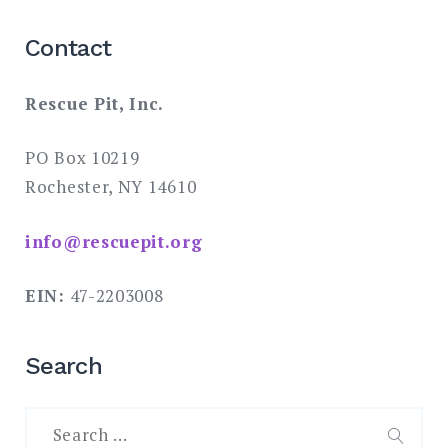
Contact
Rescue Pit, Inc.
PO Box 10219
Rochester, NY 14610
info@rescuepit.org
EIN:
47-2203008
Search
Search
for: