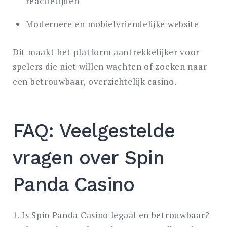
reactietijden
Modernere en mobielvriendelijke website
Dit maakt het platform aantrekkelijker voor
spelers die niet willen wachten of zoeken naar
een betrouwbaar, overzichtelijk casino.
FAQ: Veelgestelde
vragen over Spin
Panda Casino
1. Is Spin Panda Casino legaal en betrouwbaar?