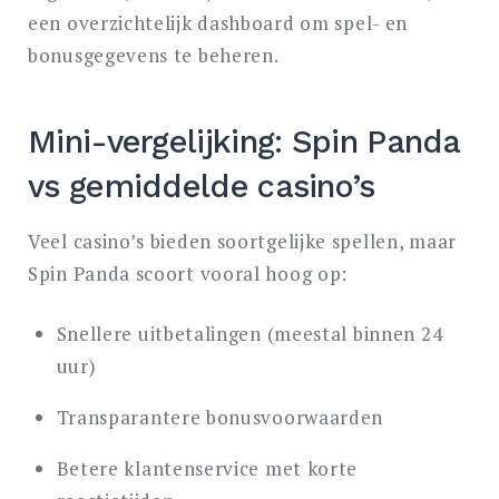
een overzichtelijk dashboard om spel- en
bonusgegevens te beheren.
Mini-vergelijking: Spin Panda
vs gemiddelde casino’s
Veel casino’s bieden soortgelijke spellen, maar
Spin Panda scoort vooral hoog op:
Snellere uitbetalingen (meestal binnen 24
uur)
Transparantere bonusvoorwaarden
Betere klantenservice met korte