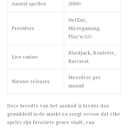
Aantal spellen
2000+
NetEnt,
Providers
Microgaming,
Play’n GO
Blackjack, Roulette,
Live casino
Baccarat
Meerdere per
Nieuwe releases
maand
Deze breedte van het aanbod is breder dan
gemiddeld in de markt en zorgt ervoor dat elke
speler zijn favoriete genre vindt, van