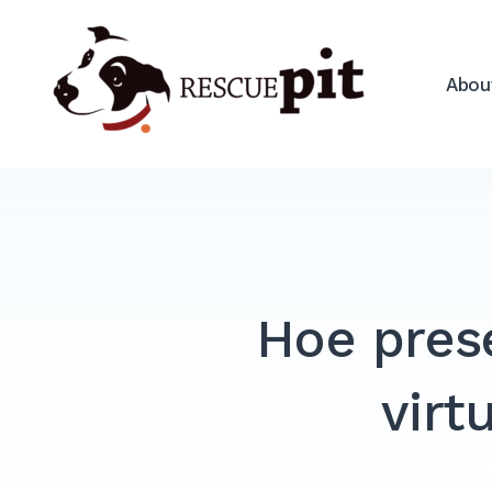
Skip
to
Rescue Pit
content
Abou
Hoe prese
virt