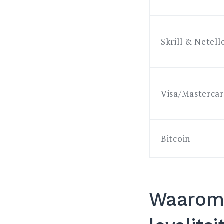
Skrill & Netell
Visa/Masterca
Bitcoin
Waarom 