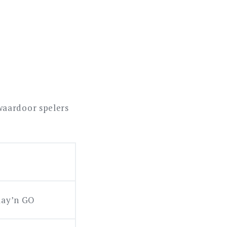
waardoor spelers
lay’n GO