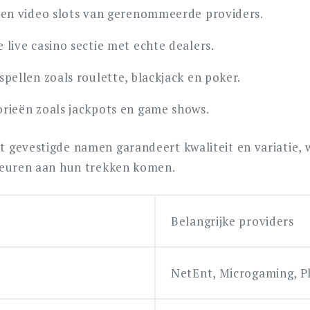
s en video slots van gerenommeerde providers.
 live casino sectie met echte dealers.
spellen zoals roulette, blackjack en poker.
orieën zoals jackpots en game shows.
gevestigde namen garandeert kwaliteit en variatie, 
keuren aan hun trekken komen.
Belangrijke providers
NetEnt, Microgaming, P