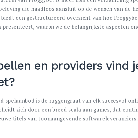
beleving die naadloos aansluit op de wensen van de 
l biedt een gestructureerd overzicht van hoe Froggybet
 presenteert, waarbij we de belangrijkste aspecten on
ellen en providers vind je
et?
 spelaanbod is de ruggengraat van elk succesvol onli
heidt zich door een breed scala aan games, dat conti
uwe titels van toonaangevende softwareleveranciers.