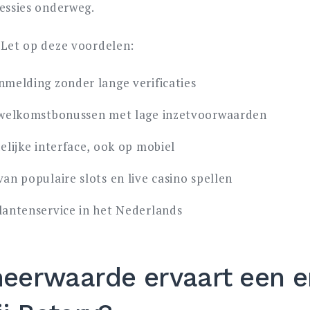
sessies onderweg.
 Let op deze voordelen:
melding zonder lange verificaties
 welkomstbonussen met lage inzetvoorwaarden
elijke interface, ook op mobiel
an populaire slots en live casino spellen
antenservice in het Nederlands
eerwaarde ervaart een e