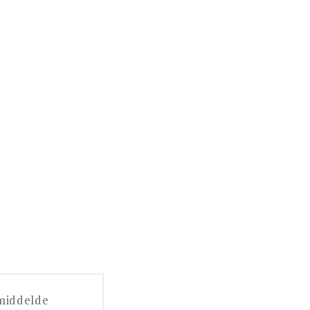
middelde