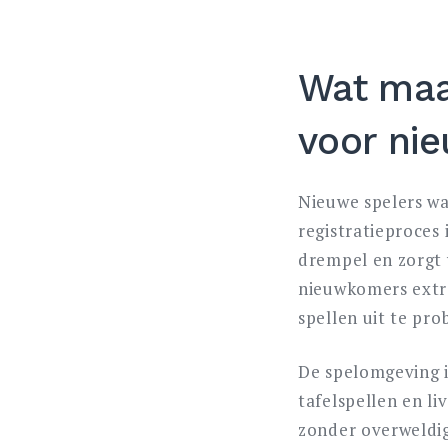
Wat maak
voor ni
Nieuwe spelers wa
registratieproces 
drempel en zorgt 
nieuwkomers extra
spellen uit te pro
De spelomgeving is
tafelspellen en li
zonder overweldig