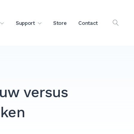
Support
Store
Contact
OPEN
SEAR
euw versus
eken