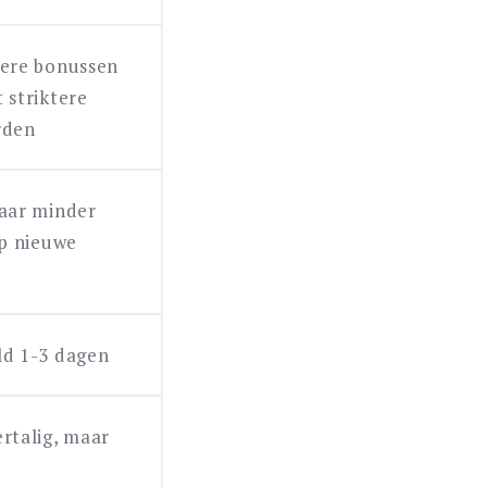
ere bonussen
 striktere
rden
aar minder
op nieuwe
d 1-3 dagen
rtalig, maar