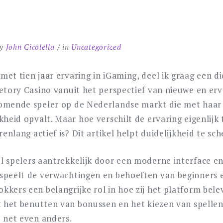
y
John Cicolella
in
Uncategorized
met tien jaar ervaring in iGaming, deel ik graag een 
Betory Casino vanuit het perspectief van nieuwe en erv
komende speler op de Nederlandse markt die met haar
kheid opvalt. Maar hoe verschilt de ervaring eigenlijk
arenlang actief is? Dit artikel helpt duidelijkheid te sc
l spelers aantrekkelijk door een moderne interface e
speelt de verwachtingen en behoeften van beginners 
kkers een belangrijke rol in hoe zij het platform bele
ot het benutten van bonussen en het kiezen van spellen
o net even anders.