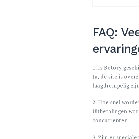
FAQ: Vee
ervaring
1. Is Betory gesch
Ja, de site is ove
laagdrempelig zijn
2. Hoe snel worde
Uitbetalingen wor
concurrenten.
3. Zijn er special