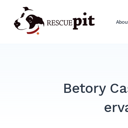
Skip
to
Rescue Pit
content
Abou
Betory Ca
erv