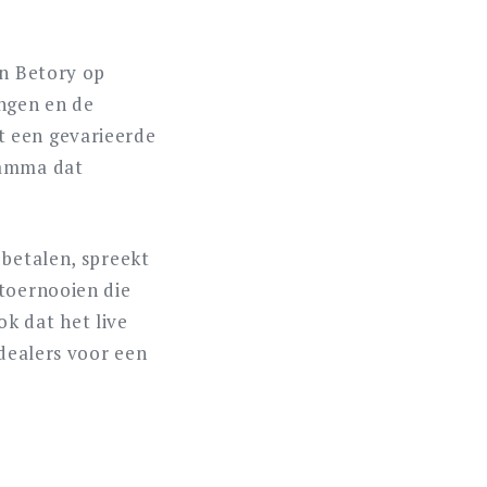
en Betory op
ingen en de
t een gevarieerde
ramma dat
 betalen, spreekt
 toernooien die
k dat het live
 dealers voor een