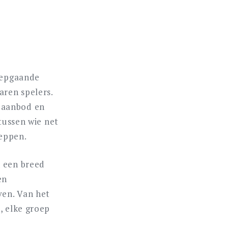
diepgaande
aren spelers.
 aanbod en
 tussen wie net
heppen.
n een breed
en
ven. Van het
, elke groep