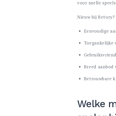
voor snelle speel
Nieuw bij Betory?
Eenvoudige aan
Toegankelijke
Gebruiksvriend
Breed aanbod v
Betrouwbare kl
Welke m